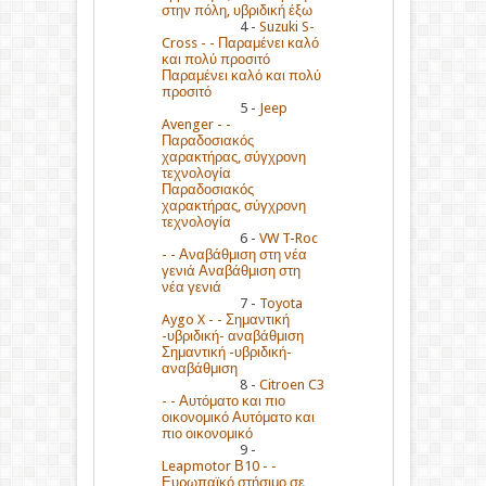
στην πόλη, υβριδική έξω
4 -
Suzuki S-
Cross - - Παραμένει καλό
και πολύ προσιτό
Παραμένει καλό και πολύ
προσιτό
5 -
Jeep
Avenger - -
Παραδοσιακός
χαρακτήρας, σύγχρονη
τεχνολογία
Παραδοσιακός
χαρακτήρας, σύγχρονη
τεχνολογία
6 -
VW T-Roc
- - Αναβάθμιση στη νέα
γενιά Αναβάθμιση στη
νέα γενιά
7 -
Toyota
Aygo X - - Σημαντική
-υβριδική- αναβάθμιση
Σημαντική -υβριδική-
αναβάθμιση
8 -
Citroen C3
- - Αυτόματο και πιο
οικονομικό Αυτόματο και
πιο οικονομικό
9 -
Leapmotor Β10 - -
Ευρωπαϊκό στήσιμο σε