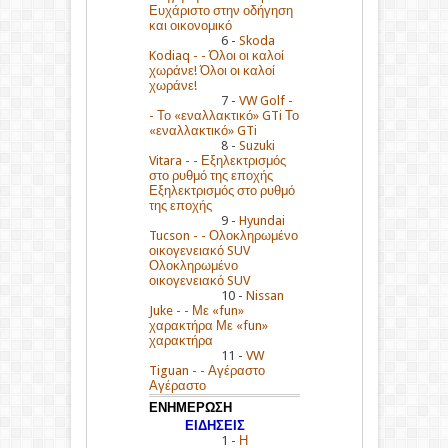
Ευχάριστο στην οδήγηση
και οικονομικό
6 -
Skoda
Kodiaq - - Όλοι οι καλοί
χωράνε! Όλοι οι καλοί
χωράνε!
7 -
VW Golf -
- Το «εναλλακτικό» GTi Το
«εναλλακτικό» GTi
8 -
Suzuki
Vitara - - Εξηλεκτρισμός
στο ρυθμό της εποχής
Εξηλεκτρισμός στο ρυθμό
της εποχής
9 -
Hyundai
Tucson - - Ολοκληρωμένο
οικογενειακό SUV
Ολοκληρωμένο
οικογενειακό SUV
10 -
Nissan
Juke - - Με «fun»
χαρακτήρα Με «fun»
χαρακτήρα
11 -
VW
Tiguan - - Αγέραστο
Αγέραστο
ΕΝΗΜΕΡΩΣΗ
ΕΙΔΗΣΕΙΣ
1 -
Η