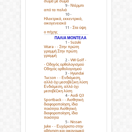
σώμα με σώμα
9 -
Ντέρμπι
από τα παλιά
10 -
Ηλεκτρικά, εκκεντρικά,
οικογενειακά
11 -
Στα ύψη
ο πήχης
ΠΑΛΙΑ ΜΟΝΤΕΛΑ
1 -
Suzuki
Vitara - - Στην πρώτη
γραμμή Στην πρώτη
γραμμή
2 -
VW Golf -
- Οδηγός ορθολογισμού
Οδηγός ορθολογισμού
3 -
Hyundai
Tucson - - Ενδιάμεση,
αλλά όχι μεσοβέζικη λύση
Ενδιάμεση, αλλά όχι
μεσοβέζικη λύση
4 -
Audi Q3
Sportback - - Αισθητική
διαφοροποίηση, ίδια
ποιότητα Αισθητική
διαφοροποίηση, ίδια
ποιότητα
5 -
Nissan
Juke - - Ευχάριστο στην
οδήγηση και οικονομικό