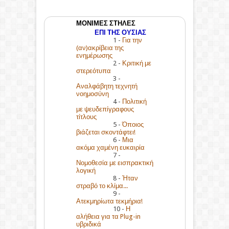
ΜΟΝΙΜΕΣ ΣΤΗΛΕΣ
ΕΠΙ ΤΗΣ ΟΥΣΙΑΣ
1 -
Για την
(αν)ακρίβεια της
ενημέρωσης
2 -
Κριτική με
στερεότυπα
3 -
Αναλφάβητη τεχνητή
νοημοσύνη
4 -
Πολιτική
με ψευδεπίγραφους
τίτλους
5 -
Όποιος
βιάζεται σκοντάφτει!
6 -
Μια
ακόμα χαμένη ευκαιρία
7 -
Νομοθεσία με εισπρακτική
λογική
8 -
Ήταν
στραβό το κλίμα...
9 -
Ατεκμηρίωτα τεκμήρια!
10 -
Η
αλήθεια για τα Plug-in
υβριδικά