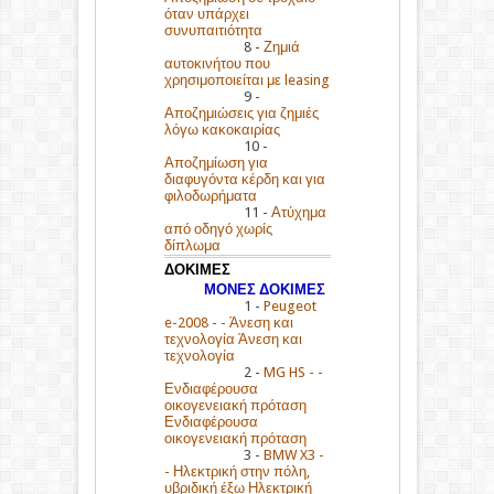
όταν υπάρχει
συνυπαιτιότητα
8 -
Ζημιά
αυτοκινήτου που
χρησιμοποιείται με leasing
9 -
Αποζημιώσεις για ζημιές
λόγω κακοκαιρίας
10 -
Αποζημίωση για
διαφυγόντα κέρδη και για
φιλοδωρήματα
11 -
Ατύχημα
από οδηγό χωρίς
δίπλωμα
ΔΟΚΙΜΕΣ
ΜΟΝΕΣ ΔΟΚΙΜΕΣ
1 -
Peugeot
e-2008 - - Άνεση και
τεχνολογία Άνεση και
τεχνολογία
2 -
MG HS - -
Ενδιαφέρουσα
οικογενειακή πρόταση
Ενδιαφέρουσα
οικογενειακή πρόταση
3 -
BMW X3 -
- Ηλεκτρική στην πόλη,
υβριδική έξω Ηλεκτρική