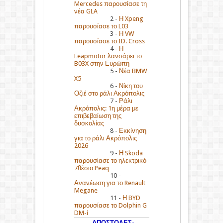
Mercedes παρουσίασε τη
νέα GLA
2 -
Η Xpeng
παρουσίασε το L03
3 -
Η VW
παρουσίασε το ID. Cross
4 -
Η
Leapmotor λανσάρει το
B03X στην Ευρώπη
5 -
Νέα BMW
X5
6 -
Νίκη του
Οζιέ στο ράλι Ακρόπολις
7 -
Ράλι
Ακρόπολις: 1η μέρα με
επιβεβαίωση της
δυσκολίας
8 -
Εκκίνηση
για το ράλι Ακρόπολις
2026
9 -
Η Skoda
παρουσίασε το ηλεκτρικό
7θέσιο Peaq
10 -
Ανανέωση για το Renault
Megane
11 -
Η BYD
παρουσίασε το Dolphin G
DM-i
ΑΠΟΣΤΟΛΕΣ-