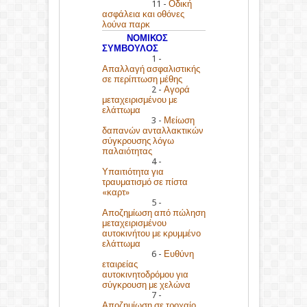
11 -
Οδική
ασφάλεια και οθόνες
λούνα παρκ
ΝΟΜΙΚΟΣ
ΣΥΜΒΟΥΛΟΣ
1 -
Απαλλαγή ασφαλιστικής
σε περίπτωση μέθης
2 -
Αγορά
μεταχειρισμένου με
ελάττωμα
3 -
Μείωση
δαπανών ανταλλακτικών
σύγκρουσης λόγω
παλαιότητας
4 -
Υπαιτιότητα για
τραυματισμό σε πίστα
«καρτ»
5 -
Αποζημίωση από πώληση
μεταχειρισμένου
αυτοκινήτου με κρυμμένο
ελάττωμα
6 -
Ευθύνη
εταιρείας
αυτοκινητοδρόμου για
σύγκρουση με χελώνα
7 -
Αποζημίωση σε τροχαίο