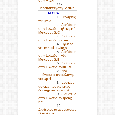
στην Αττική
11 -
Παρουσίαση στην Αττική
ΑΓΟΡΑ
1 -
Πωλήσεις
του μήνα
2 -
Διαθέσιμη
στην Ελλάδα η ηλεκτρική
Mercedes GLC
3 -
Διαθέσιμο
στην Ελλάδα το Jaecoo 5
4 -
Ήρθε το
νέο Renault Twingo
5 -
Διαθέσιμη
στην Ελλάδα η νέα
Mercedes GLB
6 -
Διαθέσιμο
στην Ελλάδα το Kia EV2
7 -
Νέο
πρόγραμμα ανταλλαγής
για Opel
8 -
Ενοικίαση
αυτοκινήτου για μικρά
διαστήματα στην πόλη
9 -
Διαθέσιμο
στην Ελλάδα το Xpeng
P7+
10 -
Διαθέσιμο το ανανεωμένο
Opel Astra