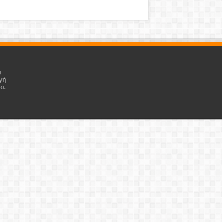
ι
γή
ο.