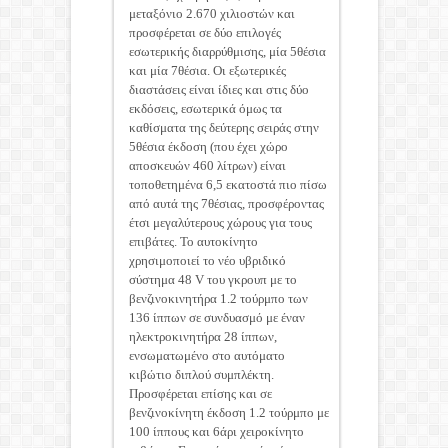
μεταξόνιο 2.670 χιλιοστών και
προσφέρεται σε δύο επιλογές
εσωτερικής διαρρύθμισης, μία 5θέσια
και μία 7θέσια. Οι εξωτερικές
διαστάσεις είναι ίδιες και στις δύο
εκδόσεις, εσωτερικά όμως τα
καθίσματα της δεύτερης σειράς στην
5θέσια έκδοση (που έχει χώρο
αποσκευών 460 λίτρων) είναι
τοποθετημένα 6,5 εκατοστά πιο πίσω
από αυτά της 7θέσιας, προσφέροντας
έτσι μεγαλύτερους χώρους για τους
επιβάτες. Το αυτοκίνητο
χρησιμοποιεί το νέο υβριδικό
σύστημα 48 V του γκρουπ με το
βενζινοκινητήρα 1.2 τούρμπο των
136 ίππων σε συνδυασμό με έναν
ηλεκτροκινητήρα 28 ίππων,
ενσωματωμένο στο αυτόματο
κιβώτιο διπλού συμπλέκτη.
Προσφέρεται επίσης και σε
βενζινοκίνητη έκδοση 1.2 τούρμπο με
100 ίππους και 6άρι χειροκίνητο