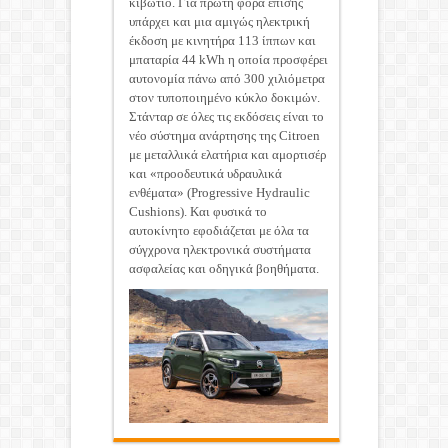
κιβώτιο. Για πρώτη φορά επίσης
υπάρχει και μια αμιγώς ηλεκτρική
έκδοση με κινητήρα 113 ίππων και
μπαταρία 44 kWh η οποία προσφέρει
αυτονομία πάνω από 300 χιλιόμετρα
στον τυποποιημένο κύκλο δοκιμών.
Στάνταρ σε όλες τις εκδόσεις είναι το
νέο σύστημα ανάρτησης της Citroen
με μεταλλικά ελατήρια και αμορτισέρ
και «προοδευτικά υδραυλικά
ενθέματα» (Progressive Hydraulic
Cushions). Και φυσικά το
αυτοκίνητο εφοδιάζεται με όλα τα
σύγχρονα ηλεκτρονικά συστήματα
ασφαλείας και οδηγικά βοηθήματα.