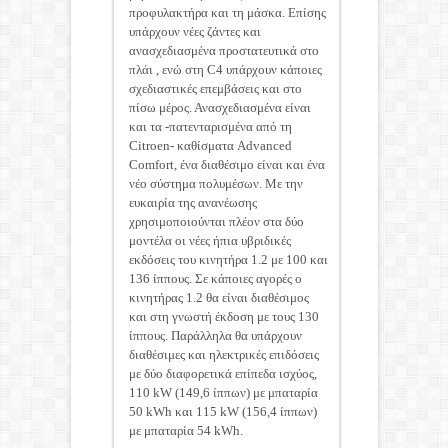
προφυλακτήρα και τη μάσκα. Επίσης
υπάρχουν νέες ζάντες και
ανασχεδιασμένα προστατευτικά στο
πλάι , ενώ στη C4 υπάρχουν κάποιες
σχεδιαστικές επεμβάσεις και στο
πίσω μέρος. Ανασχεδιασμένα είναι
και τα -πατενταρισμένα από τη
Citroen- καθίσματα Advanced
Comfort, ένα διαθέσιμο είναι και ένα
νέο σύστημα πολυμέσων. Με την
ευκαιρία της ανανέωσης
χρησιμοποιούνται πλέον στα δύο
μοντέλα οι νέες ήπια υβριδικές
εκδόσεις του κινητήρα 1.2 με 100 και
136 ίππους. Σε κάποιες αγορές ο
κινητήρας 1.2 θα είναι διαθέσιμος
και στη γνωστή έκδοση με τους 130
ίππους. Παράλληλα θα υπάρχουν
διαθέσιμες και ηλεκτρικές επιδόσεις
με δύο διαφορετικά επίπεδα ισχύος,
110 kW (149,6 ίππων) με μπαταρία
50 kWh και 115 kW (156,4 ίππων)
με μπαταρία 54 kWh.