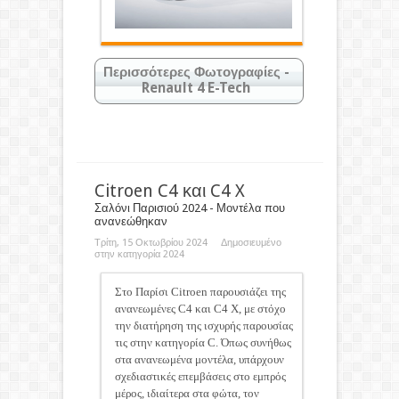
Περισσότερες Φωτογραφίες -
Renault 4 E-Tech
Κάντε κλικ στις φωτογραφίες για
μεγέθυνση
Citroen C4 και C4 X
Σαλόνι Παρισιού 2024 - Μοντέλα που
ανανεώθηκαν
Τρίτη, 15 Οκτωβρίου 2024 Δημοσιευμένο
στην κατηγορία
2024
Στο Παρίσι Citroen παρουσιάζει της
ανανεωμένες C4 και C4 X, με στόχο
την διατήρηση της ισχυρής παρουσίας
τις στην κατηγορία C. Όπως συνήθως
στα ανανεωμένα μοντέλα, υπάρχουν
σχεδιαστικές επεμβάσεις στο εμπρός
μέρος, ιδιαίτερα στα φώτα, τον