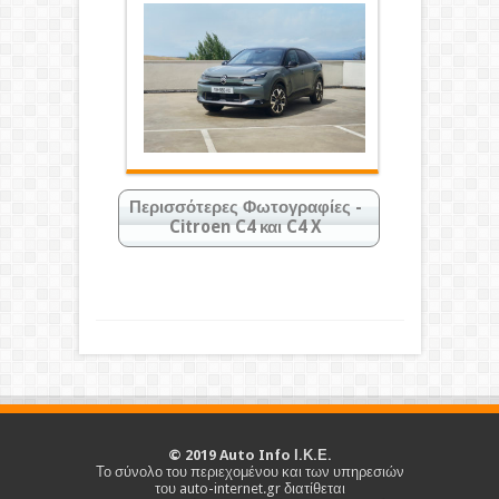
Περισσότερες Φωτογραφίες -
Citroen C4 και C4 X
Κάντε κλικ στις φωτογραφίες για
μεγέθυνση
©
2019
Auto Info Ι.Κ.Ε.
Το σύνολο του περιεχομένου και των υπηρεσιών
του auto-internet.gr διατίθεται