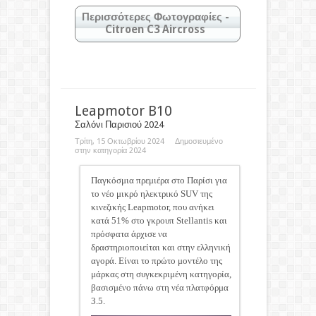
Περισσότερες Φωτογραφίες -
Citroen C3 Aircross
Κάντε κλικ στις φωτογραφίες για
μεγέθυνση
Leapmotor B10
Σαλόνι Παρισιού 2024
Τρίτη, 15 Οκτωβρίου 2024 Δημοσιευμένο
στην κατηγορία
2024
Παγκόσμια πρεμιέρα στο Παρίσι για
το νέο μικρό ηλεκτρικό SUV της
κινεζικής Leapmotor, που ανήκει
κατά 51% στο γκρουπ Stellantis και
πρόσφατα άρχισε να
δραστηριοποιείται και στην ελληνική
αγορά. Είναι το πρώτο μοντέλο της
μάρκας στη συγκεκριμένη κατηγορία,
βασισμένο πάνω στη νέα πλατφόρμα
3.5.