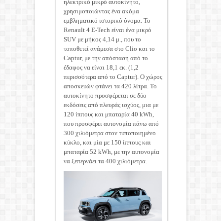
ηλεκτρικό μικρό αυτοκίνητο,
χρησιμοποιώντας ένα ακόμα
εμβληματικό ιστορικό όνομα. Το
Renault 4 E-Tech είναι ένα μικρό
SUV με μήκος 4,14 μ., που το
τοποθετεί ανάμεσα στο Clio και το
Captur, με την απόσταση από το
έδαφος να είναι 18,1 εκ. (1,2
περισσότερα από το Captur). Ο χώρος
αποσκευών φτάνει τα 420 λίτρα. Το
αυτοκίνητο προσφέρεται σε δύο
εκδόσεις από πλευράς ισχύος, μια με
120 ίππους και μπαταρία 40 kWh,
που προσφέρει αυτονομία πάνω από
300 χιλιόμετρα στον τυποποιημένο
κύκλο, και μία με 150 ίππους και
μπαταρία 52 kWh, με την αυτονομία
να ξεπερνάει τα 400 χιλιόμετρα.