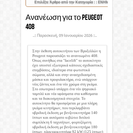
Ανανέωση για το Peugeot
408
..:: Παρασκευή, 09 Ιανουαρίου 2026 ::..
Στην έκθεση αυτοκινήτου των Βρυξελλών η
Peugeot παρουσιάζει το ανανεωμένο 408.
Όπως συνήθως στα "facelift" το αυτοκίνητο
έχει υποστεί εξωτερικά κάποιες σχεδιαστικές
επεμβάσεις, ιδιαίτερα στα φωτιστικά
σώματα, αλλά και στην ανασχεδιασμένη
μάσκα και προφυλακτήρα, ενώ υπάρχουν
νέες ζάντες και ένα νέο χρώμα στη γκάμα.
Στο εσωτερικό υπάρχει ένα νέο ψηφιακό
ταμπλό και νέα υφάσματα στα καθίσματα
και τα διακοσμητικά στοιχεία. Το
αυτοκίνητο θα προσφέρεται με μια πλήρη
γκάμα κινητήρων, που περιλαμβάνει
υβριδική έκδοση με βενζινοκινητήρα 140
ίππων και αυτόματο κιβώτιο διπλού
συμπλέκτη 6 ταχυτήτων, φορτιζόμενη
υβριδική έκδοση με βενζινοκινητήρα 180
ίππων, ηλεκτροκινητήρα 92 kW (125 ίππων)