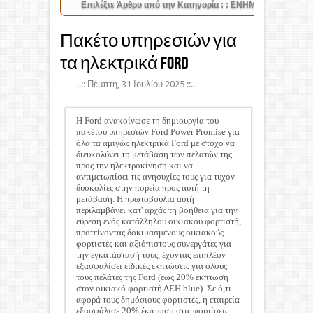
Πακέτο υπηρεσιών για
τα ηλεκτρικά Ford
..:: Πέμπτη, 31 Ιουλίου 2025 ::..
Η Ford ανακοίνωσε τη δημιουργία του
πακέτου υπηρεσιών Ford Power Promise για
όλα τα αμιγώς ηλεκτρικά Ford με στόχο να
διευκολύνει τη μετάβαση των πελατών της
προς την ηλεκτροκίνηση και να
αντιμετωπίσει τις ανησυχίες τους για τυχόν
δυσκολίες στην πορεία προς αυτή τη
μετάβαση. Η πρωτοβουλία αυτή
περιλαμβάνει κατ' αρχάς τη βοήθεια για την
εύρεση ενός κατάλληλου οικιακού φορτιστή,
προτείνοντας δοκιμασμένους οικιακούς
φορτιστές και αξιόπιστους συνεργάτες για
την εγκατάστασή τους, έχοντας επιπλέον
εξασφαλίσει ειδικές εκπτώσεις για όλους
τους πελάτες της Ford (έως 20% έκπτωση
στον οικιακό φορτιστή ΔΕΗ blue). Σε ό,τι
αφορά τους δημόσιους φορτιστές, η εταιρεία
εξασφάλισε 20% έκπτωση στις φορτίσεις