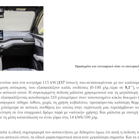
Προσεγμένο και λειτουργικό είναι το εσωτερικ
ινείται από ένα κινητήρα 115 kW (
157
ίππων), που ανταποκρίνεται με τον καλύτερο
μεση απόκριση, που εξασφαλίζουν καλές επιδόσεις (0-100 χλμ./ώρα σε
9,1''
), 
υ αστικού ιστού. Η συγκεκριμένη έκδοση μάλιστα χρησιμοποιεί και τη μεγαλύτερη
εξασφαλίζοντας αυτοδυναμία 310 χιλιομέτρων στον τυποποιημένο κύκλο δοκιμών (
σφορικό σίδηρο λιθίου, χωρίς τη χρήση κοβαλτίου, προσφέροντας καλύτερη θερμι
χιλιόμετρα σε αστικές συνθήκες (οι οποίες στην περίπτωσή μας περιλάμβαναν κ
κίνηση σε ένα επαρχιακό δρόμο παρά με «αστική» χρήση). Και μάλιστα με συνεχή
 με τη μέση κατανάλωση να είναι γύρω στις 14 kWh/100 χλμ.
ασία η οδική συμπεριφορά του αυτοκινήτου, με δεδομένο όμως ότι αυτή η έκδοση τ
ου αστικού ιστού, τα οδικά χαρακτηριστικά αποκτούν μεγαλύτερη σημασία. Και το α