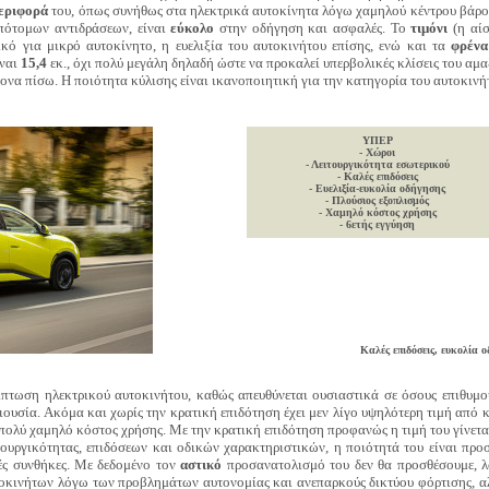
εριφορά
του, όπως συνήθως στα ηλεκτρικά αυτοκίνητα λόγω χαμηλού κέντρου βάρου
πότομων αντιδράσεων, είναι
εύκολο
στην οδήγηση και ασφαλές. Το
τιμόνι
(η αίσ
ικό για μικρό αυτοκίνητο, η ευελιξία του αυτοκινήτου επίσης, ενώ και τα
φρένα
ίναι
15,4
εκ., όχι πολύ μεγάλη δηλαδή ώστε να προκαλεί υπερβολικές κλίσεις του αμαξ
α πίσω. Η ποιότητα κύλισης είναι ικανοποιητική για την κατηγορία του αυτοκινήτ
YΠEP
- Χώροι
- Λειτουργικότητα εσωτερικού
- Καλές επιδόσεις
- Ευελιξία-ευκολία οδήγησης
- Πλούσιος εξοπλισμός
- Χαμηλό κόστος χρήσης
- 6ετής εγγύηση
Καλές επιδόσεις, ευκολία 
πτωση ηλεκτρικού αυτοκινήτου, καθώς απευθύνεται ουσιαστικά σε όσους επιθυμού
ιουσία. Ακόμα και χωρίς την κρατική επιδότηση έχει μεν λίγο υψηλότερη τιμή από
 πολύ χαμηλό κόστος χρήσης. Με την κρατική επιδότηση προφανώς η τιμή του γίνετα
τουργικότητας, επιδόσεων και οδικών χαρακτηριστικών, η ποιότητά του είναι προ
ές συνθήκες. Με δεδομένο τον
αστικό
προσανατολισμό του δεν θα προσθέσουμε, λο
τοκινήτων λόγω των προβλημάτων αυτονομίας και ανεπαρκούς δικτύου φόρτισης, αλ