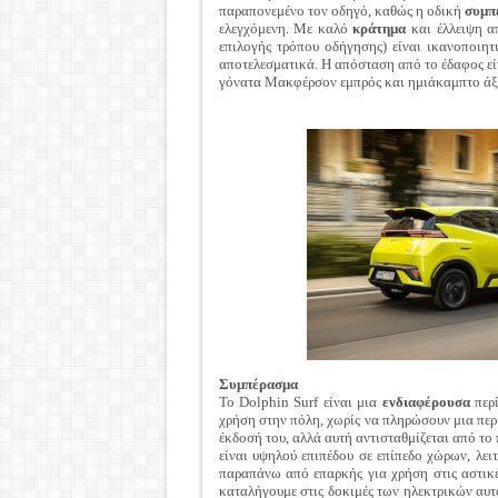
παραπονεμένο τον οδηγό, καθώς η οδική
συμπ
ελεγχόμενη. Με καλό
κράτημα
και έλλειψη α
επιλογής τρόπου οδήγησης) είναι ικανοποιητ
αποτελεσματικά. Η απόσταση από το έδαφος ε
γόνατα Μακφέρσον εμπρός και ημιάκαμπτο άξον
Συμπέρασμα
Το Dolphin Surf είναι μια
ενδιαφέρουσα
περί
χρήση στην πόλη, χωρίς να πληρώσουν μια περ
έκδοσή του, αλλά αυτή αντισταθμίζεται από το
είναι υψηλού επιπέδου σε επίπεδο χώρων, λει
παραπάνω από επαρκής για χρήση στις αστικ
καταλήγουμε στις δοκιμές των ηλεκτρικών αυ