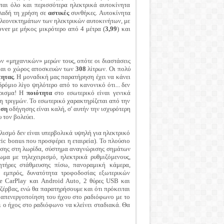
αι όλο και περισσότερα ηλεκτρικά αυτοκίνητα
ηλαδή τη χρήση σε
αστικές
συνθήκες. Αυτοκίνητα
 πλεονεκτημάτων των ηλεκτρικών αυτοκινήτων, με
over με μήκος μικρότερο από 4 μέτρα (
3,99
) και
ων «μηχανικών» μερών τους, οπότε οι διαστάσεις
α και ο χώρος αποσκευών των
308
λίτρων. Οι πολύ
τητας
. Η μοναδική μας παρατήρηση έχει να κάνει
δρόμιο λίγο ψηλότερο από το κανονικό ότι... δεν
άρισμα! Η
ποιότητα
στο εσωτερικό είναι γενικά
ψη τριγμών. Το εσωτερικό χαρακτηρίζεται από την
έση
οδήγησης είναι καλή, σ' αυτήν την ισχυρότερη
 τον βολεύει.
λισμό δεν είναι υπερβολικά υψηλή για ηλεκτρικό
ic bonus που προσφέρει η εταιρεία). Το πλούσιο
ρησης στη λωρίδα, σύστημα αναγνώρισης σημάτων
μα με τηλεχειρισμό, ηλεκτρικά ρυθμιζόμενους,
ητήρες στάθμευσης πίσω, πανοραμική κάμερα,
α εμπρός, δυνατότητα τροφοδοσίας εξωτερικών
e CarPlay και Android Auto, 2 θύρες USB και
ζέρβας, ενώ θα παρατηρήσουμε και ότι πρόκειται
η απενεργοποίηση του ήχου στο ραδιόφωνο με το
ι ο ήχος στο ραδιόφωνο να κλείνει σταδιακά. Θα