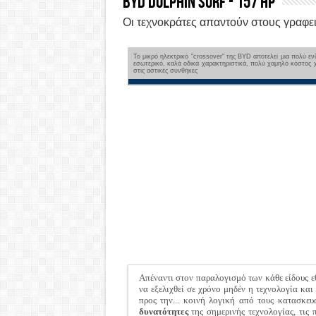
BYD Dolphin Surf - 157 HP
Οι τεχνοκράτες απαντούν στους γραφε
Το μικρό ηλεκτρικό "crossover" της BYD αποτελεί μια πολύ ε
εσωτερικό, καλά οδικά χαρακτηριστικά, πολύ χαμηλό κόστος 
στις αστικές συνθήκες
Απέναντι στον παραλογισμό των κάθε είδους εθ
να εξελιχθεί σε χρόνο μηδέν η τεχνολογία κα
προς την... κοινή λογική από τους κατασκευ
δυνατότητες
της σημερινής τεχνολογίας, τις