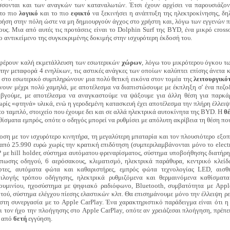
σονται και των αναγκών των καταναλωτών. Έτσι έχουν αρχίσει να παρουσιάζοντ
 το πιο
λογικό
και το πιο
εφικτό
να ξεκινήσει η ανάπτυξη της ηλεκτροκίνησης, δ
 χρήση στην πόλη ώστε να μη δημιουργούν άγχος στο χρήστη και, λόγω των εγγενών
ους. Μια από αυτές τις προτάσεις είναι το Dolphin Surf της BYD, ένα μικρό cross
ο αντικείμενο της συγκεκριμένης δοκιμής στην ισχυρότερη έκδοσή του.
σφέρουν καλή εκμετάλλευση των εσωτερικών
χώρων
, λόγω του μικρότερου όγκου τ
α την μεταφορά 4 ενηλίκων, τις αστικές ανάγκες των οποίων καλύπτει επίσης άνετ
 στο εσωτερικό συμπληρώνουν μια πολύ θετική εικόνα στον τομέα της
λειτουργικό
φτάνουν μέχρι πολύ χαμηλά, με αποτέλεσμα να διαπιστώσουμε με έκπληξη σ' ένα πεζο
 βγούμε, με αποτέλεσμα να αναγκαστούμε να ψάξουμε για άλλη θέση για παρκ
χωρίς «φτηνά» υλικά, ενώ η γεροδεμένη κατασκευή έχει αποτέλεσμα την πλήρη έλλει
το ταμπλό, στοιχείο που έχουμε δει και σε αλλά ηλεκτρικά αυτοκίνητα της BYD. Η
θ
ίσματα εμπρός, οπότε ο οδηγός μπορεί να ρυθμίσει με απόλυτη ακρίβεια τη θέση που
οση με τον ισχυρότερο κινητήρα, τη μεγαλύτερη μπαταρία και τον πλουσιότερο εξοπ
από 25.990 ευρώ χωρίς την κρατική επιδότηση (συμπεριλαμβάνονται μόνο το electr
 με hill holder, σύστημα αυτόματου φρεναρίσματος, σύστημα υποβοήθησης διατή
πωσης οδηγού, 6 αερόσακους, κλιματισμό, ηλεκτρικά παράθυρα, κεντρικό κλείδω
φτες, αυτόματα φώτα και καθαριστήρες, εμπρός φώτα τεχνολογίας LED, αισθ
πιλογής τρόπου οδήγησης, ηλεκτρικά ρυθμιζόμενα και θερμαινόμενα καθίσματ
ουμινίου, ηχοσύστημα με ψηφιακό ραδιόφωνο, Bluetooth, συμβατότητα με Appl
ητού, σύστημα ελέγχου πίεσης ελαστικών κλπ. Θα επισημάνουμε μόνο την έλλειψη ρε
 στη συνεργασία με το Apple CarPlay. Ένα χαρακτηριστικό παράδειγμα είναι ότι 
ι τον ήχο την πλοήγησης στο Apple CarPlay, οπότε αν χρειάζεσαι πλοήγηση, πρέπε
ι από
6ετή
εγγύηση.