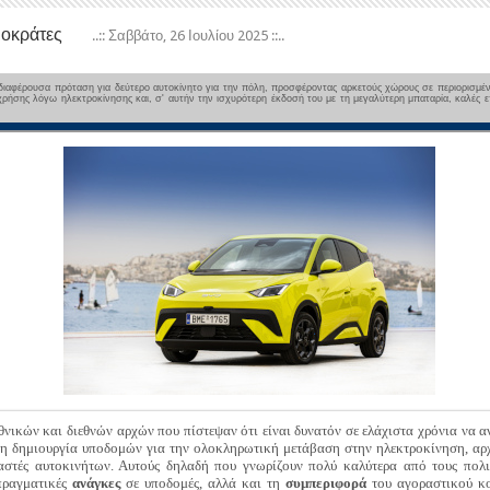
ιοκράτες
..:: Σαββάτο, 26 Ιουλίου 2025 ::..
νδιαφέρουσα πρόταση για δεύτερο αυτοκίνητο για την πόλη, προσφέροντας αρκετούς χώρους σε περιορισμένε
χρήσης λόγω ηλεκτροκίνησης και, σ' αυτήν την ισχυρότερη έκδοσή του με τη μεγαλύτερη μπαταρία, καλές
νικών και διεθνών αρχών που πίστεψαν ότι είναι δυνατόν σε ελάχιστα χρόνια να α
ι η δημιουργία υποδομών για την ολοκληρωτική μετάβαση στην ηλεκτροκίνηση, αρχ
αστές αυτοκινήτων. Αυτούς δηλαδή που γνωρίζουν πολύ καλύτερα από τους πολιτ
 πραγματικές
ανάγκες
σε υποδομές, αλλά και τη
συμπεριφορά
του αγοραστικού κο