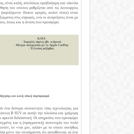
ς, είναι καλή, απολύτως προβλέψιμη και εύκολα
θηση του οποίου ρυθμίζεται από τις λειτουργίες
(αεριζόμενοι δίσκοι εμπρός, απλοί πίσω) είναι
ώματος στις στροφές, ενώ οι αναρτήσεις είναι με
ου, όπως και η άνεση που προσφέρει.
KATA
- Χαμηλές πόρτες (βλ. κείμενο)
- Μέτρια συνεργασία με το Apple CarPlay
- Έλλειψη ρεζέρβας
οδήγησης και καλή οδική συμπεριφορά
ν ένα δεύτερο αυτοκίνητο νέας τεχνολογίας για
 κάποια B SUV σε αυτήν την πλούσια και γρήγορη
ι αρκετά δελεαστική. Οι υπηρεσίες που προσφέρει
σεγμένη και η (πραγματική) αυτονομία του πολύ
ιπόν, το «ναι μεν, αλλά» με το οποίο συνήθως
λά μόνο την επισήμανση ότι απευθύνεται σε ένα