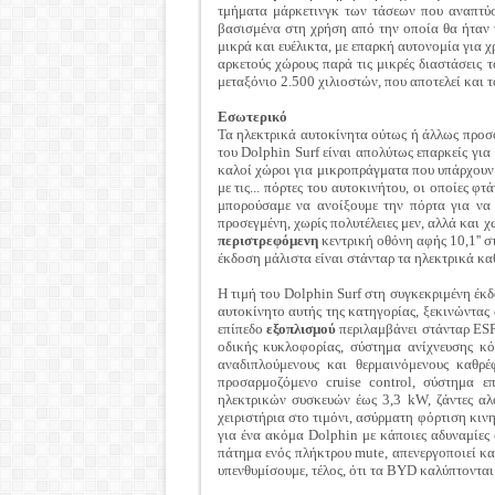
τμήματα μάρκετινγκ των τάσεων που αναπτύσ
βασισμένα στη χρήση από την οποία θα ήταν
μικρά και ευέλικτα, με επαρκή αυτονομία για
αρκετούς χώρους παρά τις μικρές διαστάσεις τ
μεταξόνιο 2.500 χιλιοστών, που αποτελεί και τ
Εσωτερικό
Τα ηλεκτρικά αυτοκίνητα ούτως ή άλλως προ
του Dolphin Surf είναι απολύτως επαρκείς γι
καλοί χώροι για μικροπράγματα που υπάρχουν
με τις... πόρτες του αυτοκινήτου, οι οποίες 
μπορούσαμε να ανοίξουμε την πόρτα για να
προσεγμένη, χωρίς πολυτέλειες μεν, αλλά και 
περιστρεφόμενη
κεντρική οθόνη αφής 10,1'' σ
έκδοση μάλιστα είναι στάνταρ τα ηλεκτρικά καθ
Η τιμή του Dolphin Surf στη συγκεκριμένη έκδ
αυτοκίνητο αυτής της κατηγορίας, ξεκινώντας 
επίπεδο
εξοπλισμού
περιλαμβάνει στάνταρ ESP
οδικής κυκλοφορίας, σύστημα ανίχνευσης κό
αναδιπλούμενους και θερμαινόμενους καθρέ
προσαρμοζόμενο cruise control, σύστημα ε
ηλεκτρικών συσκευών έως 3,3 kW, ζάντες αλ
χειριστήρια στο τιμόνι, ασύρματη φόρτιση κιν
για ένα ακόμα Dolphin με κάποιες αδυναμίες
πάτημα ενός πλήκτρου mute, απενεργοποιεί κα
υπενθυμίσουμε, τέλος, ότι τα BYD καλύπτοντα