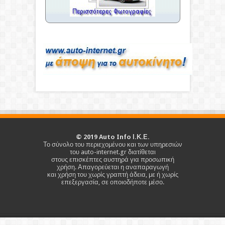
Κάντε κλικ στις φωτογραφίες για
μεγέθυνση
©
2019
Auto Info Ι.Κ.Ε.
Το σύνολο του περιεχομένου και των υπηρεσιών
του auto-internet.gr διατίθεται
στους επισκέπτες αυστηρά για προσωπική
χρήση. Απαγορεύεται η αναπαραγωγή
και χρήση του χωρίς γραπτή άδεια, με ή χωρίς
επεξεργασία, σε οποιοδήποτε μέσο.